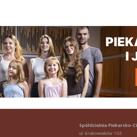
Spółdzielnia Piekarsko-
ul. Krakowiaków 103