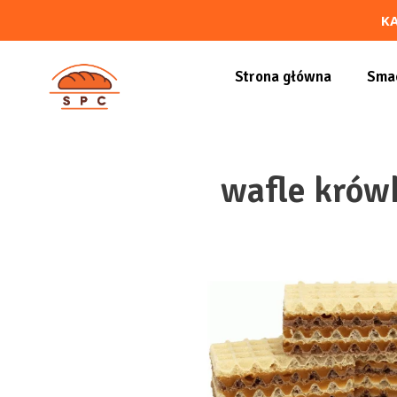
K
Strona główna
Smac
wafle kró