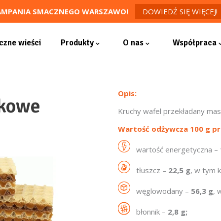
AMPANIA SMACZNEGO WARSZAWO!
DOWIEDŹ SIĘ WIĘCEJ!
zne wieści
Produkty
O nas
Współpraca
Opis:
wkowe
Kruchy wafel przekładany ma
Wartość odżywcza 100 g pr
wartość energetyczna –
tłuszcz –
22,5 g
, w tym 
węglowodany –
56,3 g
, 
błonnik –
2,8 g;