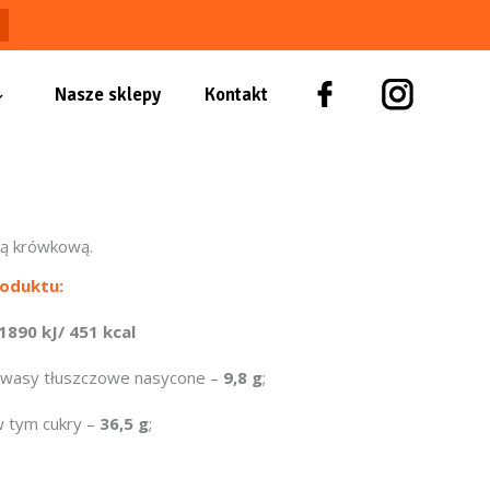
Nasze sklepy
Kontakt
są krówkową.
oduktu:
1890 kJ/ 451 kcal
kwasy tłuszczowe nasycone –
9,8 g
;
w tym cukry –
36,5 g
;