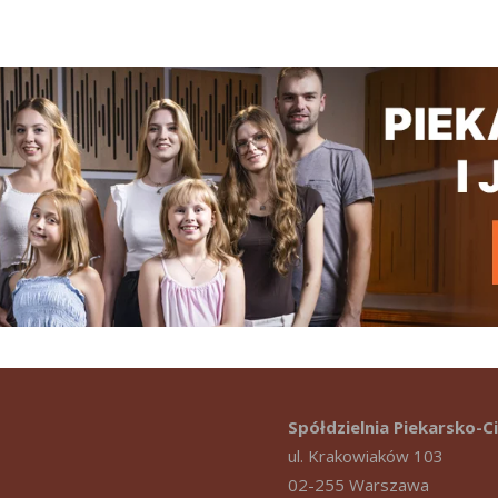
Spółdzielnia Piekarsko-
ul. Krakowiaków 103
02-255 Warszawa