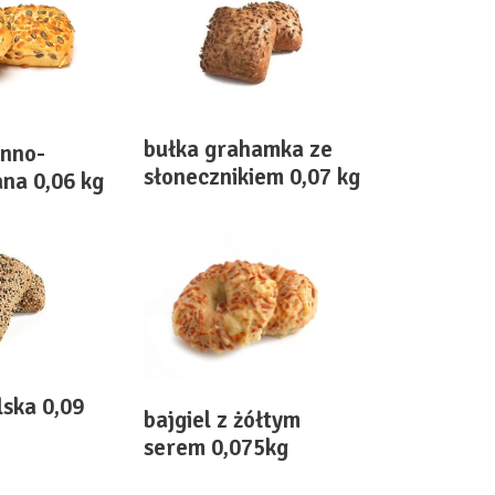
bułka grahamka ze
enno-
słonecznikiem 0,07 kg
na 0,06 kg
lska 0,09
bajgiel z żółtym
serem 0,075kg