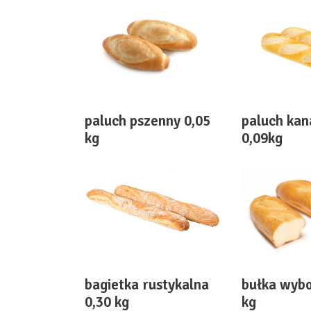
paluch pszenny 0,05
paluch ka
kg
0,09kg
bułka wyb
bagietka rustykalna
kg
0,30 kg