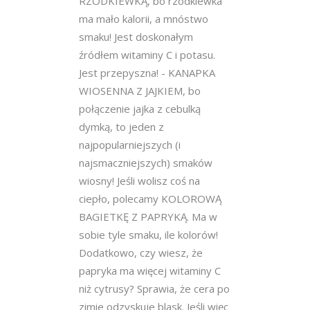
RZODKIEWKĄ, bo rzodkiewka
ma mało kalorii, a mnóstwo
smaku! Jest doskonałym
źródłem witaminy C i potasu.
Jest przepyszna! - KANAPKA
WIOSENNA Z JAJKIEM, bo
połączenie jajka z cebulką
dymką, to jeden z
najpopularniejszych (i
najsmaczniejszych) smaków
wiosny! Jeśli wolisz coś na
ciepło, polecamy KOLOROWĄ
BAGIETKĘ Z PAPRYKĄ. Ma w
sobie tyle smaku, ile kolorów!
Dodatkowo, czy wiesz, że
papryka ma więcej witaminy C
niż cytrusy? Sprawia, że cera po
zimie odzyskuje blask. Jeśli więc