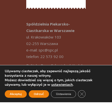
Spółdzielnia Piekarsko-
Ciastkarska w Warszawie
ul. Krakowiaków 103
02-255 Warszawa
e-mail:
spc@spc.pl
telefon: 22 573 92 00
Polityka Praw Człowieka
|
Kodeks
Używamy ciasteczek, aby zapewnić najlepszą jakość
Postępowania Etycznego
|
RODO
korzystania z naszej witryny.
|
Polityka Prywatności
|
Polityka
Możesz dowiedzieć się więcej o tym, jakich ciasteczek
używamy, lub wyłączyć je w
ustawieniach
.
plików cookies
|
Regulamin strony
|
Zgłaszanie nieprawidłowości
|
Zamknij panel pow
Akceptuj
Odrzuć
Ustawienia
Procedura przeprowadzania
procesu rekrutacyjnego